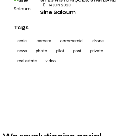
SITES HISTORIQUES,
STANDARD
14 juin 2023
Sine Saloum
Tags
aerial
camera
commercial
drone
news
photo
pilot
post
private
real estate
video