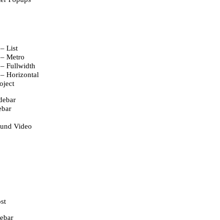
 – List
 – Metro
 – Fullwidth
 – Horizontal
oject
debar
ebar
und Video
st
debar