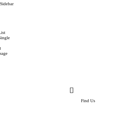
 Sidebar
ist
Single
t
 page
Find Us