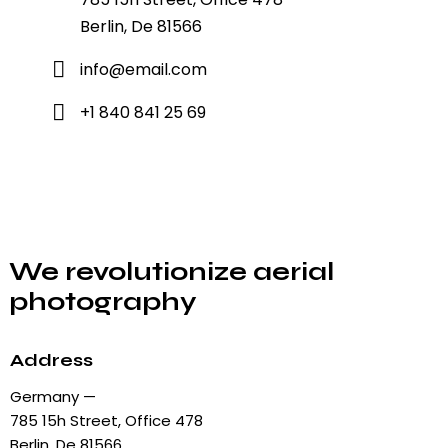
Berlin, De 81566
info@email.com
+1 840 841 25 69
We revolutionize aerial
photography
Address
Germany —
785 15h Street, Office 478
Berlin, De 81566