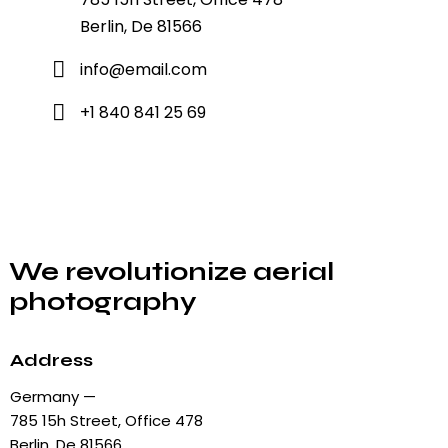
Berlin, De 81566
info@email.com
+1 840 841 25 69
We revolutionize aerial
photography
Address
Germany —
785 15h Street, Office 478
Berlin, De 81566