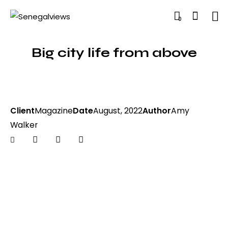
0
Big city life from above
Client
Magazine
Date
August, 2022
Author
Amy
Walker